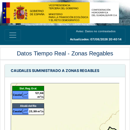
Aviso: Datos no contrastados
Actualizados: 07/08/2026 20:40:14
Datos Tiempo Real - Zonas Regables
CAUDALES SUMINISTRADO A ZONAS REGABLES
Sist.Reg.Gral.
121,68
Caudal
m³/s
Alcalá del Río
Caudal
25,99 m³/s