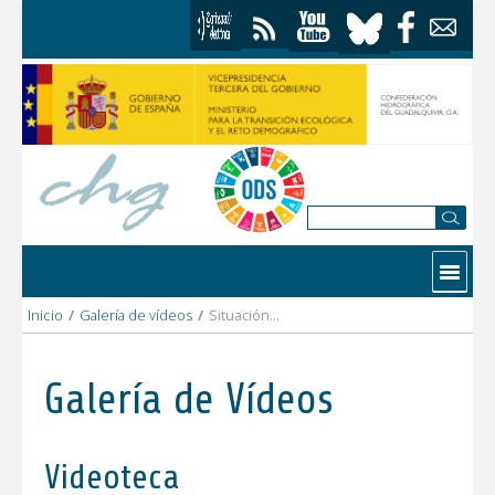
Saltar al contenido
Contactar
Inicio
/
Galería de vídeos
/
Situación histórica y actual de la Cabecera del Guadiana Menor
Galería de Vídeos
Videoteca