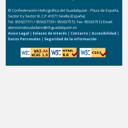
© Confederación Hidrográfica del Guadalquivir - Plaza de España,
Sector II y Sector III, C.P 41071 Sevilla (España)
Tel. 955637711 / 955637739 / 955637572. Fax: 955637512 Email:
atencionalciudadano@chguadalquivir.es
Aviso Legal
|
Enlaces de Interés
|
Contacto
|
Accesibilidad
|
Datos Personales
|
Seguridad de la información