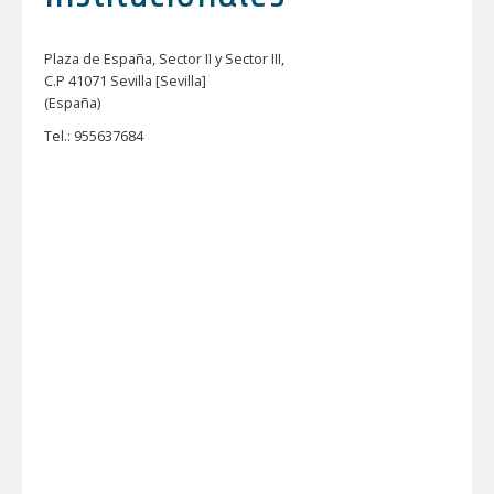
Plaza de España, Sector II y Sector III,
C.P 41071 Sevilla [Sevilla]
(España)
Tel.: 955637684