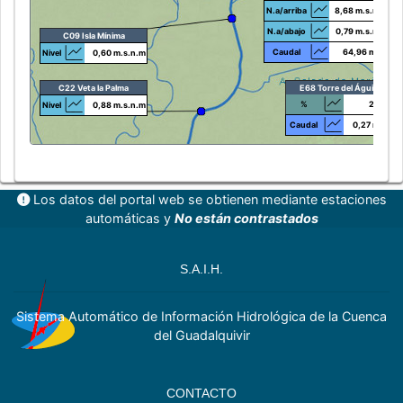
N.a/arriba
8,68 m.s.n.m
N.a/abajo
0,79 m.s.n.m
C09 Isla Mínima
Caudal
64,96 m³/s
Nivel
0,60 m.s.n.m
C22 Veta la Palma
E68 Torre del Águila
%
27,90
Nivel
0,88 m.s.n.m
Caudal
0,27 m³/s
Los datos del portal web se obtienen mediante estaciones
automáticas y
No están contrastados
S.A.I.H.
Sistema Automático de Información Hidrológica de la Cuenca
del Guadalquivir
CONTACTO