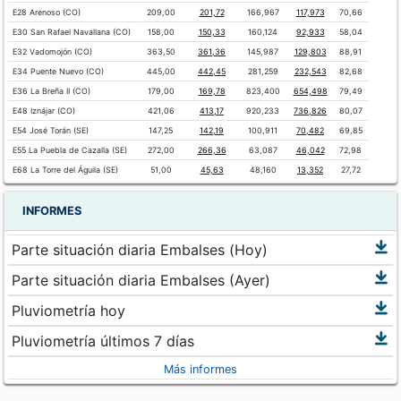
E28 Arenoso (CO)
209,00
201,72
166,967
117,973
70,66
E30 San Rafael Navallana (CO)
158,00
150,33
160,124
92,933
58,04
E32 Vadomojón (CO)
363,50
361,36
145,987
129,803
88,91
E34 Puente Nuevo (CO)
445,00
442,45
281,259
232,543
82,68
E36 La Breña II (CO)
179,00
169,78
823,400
654,498
79,49
E48 Iznájar (CO)
421,06
413,17
920,233
736,826
80,07
E54 José Torán (SE)
147,25
142,19
100,911
70,482
69,85
E55 La Puebla de Cazalla (SE)
272,00
266,36
63,087
46,042
72,98
E68 La Torre del Águila (SE)
51,00
45,63
48,160
13,352
27,72
INFORMES
Parte situación diaria Embalses (Hoy)
Parte situación diaria Embalses (Ayer)
Pluviometría hoy
Pluviometría últimos 7 días
Más informes