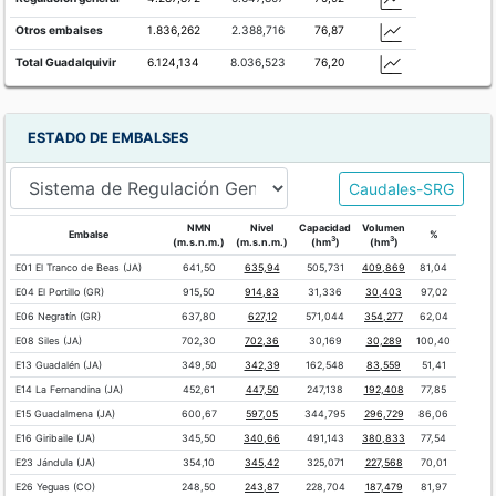
Otros embalses
1.836,262
2.388,716
76,87
Total Guadalquivir
6.124,134
8.036,523
76,20
ESTADO DE EMBALSES
Caudales-SRG
NMN
Nivel
Capacidad
Volumen
Embalse
%
3
3
(m.s.n.m.)
(m.s.n.m.)
(hm
)
(hm
)
E01 El Tranco de Beas (JA)
641,50
635,94
505,731
409,869
81,04
E04 El Portillo (GR)
915,50
914,83
31,336
30,403
97,02
E06 Negratín (GR)
637,80
627,12
571,044
354,277
62,04
E08 Siles (JA)
702,30
702,36
30,169
30,289
100,40
E13 Guadalén (JA)
349,50
342,39
162,548
83,559
51,41
E14 La Fernandina (JA)
452,61
447,50
247,138
192,408
77,85
E15 Guadalmena (JA)
600,67
597,05
344,795
296,729
86,06
E16 Giribaile (JA)
345,50
340,66
491,143
380,833
77,54
E23 Jándula (JA)
354,10
345,42
325,071
227,568
70,01
E26 Yeguas (CO)
248,50
243,87
228,704
187,479
81,97