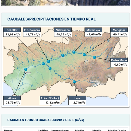
CAUDALES/PRECIPITACIONES EN TIEMPO REAL
Peñaflor
Fte. Palmera
Villafranca
Marmolejo
Mengíbar
22,98 m³/s
48,78 m³/s
48,29 m³/s
42,65 m³/s
40,41 m³/s
Pedro Marín
0,80 m³/s
Alcalá
Écija (El Villar)
Loja
26,79 m³/s
12,82 m³/s
2,71 m³/s
3
CAUDALES TRONCO GUADALQUIVIR Y GENIL (m
/s)
Punto
Gráfica
Instantáneo
Media
Media
Media Diaria