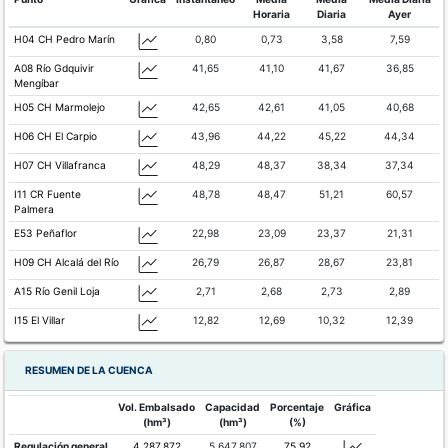
Horaria
Diaria
Ayer
H04 CH Pedro Marín
0,80
0,73
3,58
7,59
A08 Río Gdquivir
41,65
41,10
41,67
36,85
Mengíbar
H05 CH Marmolejo
42,65
42,61
41,05
40,68
H06 CH El Carpio
43,96
44,22
45,22
44,34
H07 CH Villafranca
48,29
48,37
38,34
37,34
I11 CR Fuente
48,78
48,47
51,21
60,57
Palmera
E53 Peñaflor
22,98
23,09
23,37
21,31
H09 CH Alcalá del Río
26,79
26,87
28,67
23,81
A15 Río Genil Loja
2,71
2,68
2,73
2,89
I15 El Villar
12,82
12,69
10,32
12,39
RESUMEN DE LA CUENCA
Vol. Embalsado
Capacidad
Porcentaje
Gráfica
(hm³)
(hm³)
(%)
Regulación general
4.287,872
5.647,807
75,92