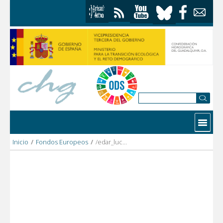
Saltar al contenido
Contactar
Inicio
/
Fondos Europeos
/
/edar_lucenadelpuerto