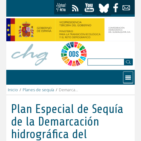
Saltar al contenido
Contactar
Inicio
/
Planes de sequía
/
Demarcación hidrográfica del Guadalquivir
Plan Especial de Sequía
de la Demarcación
hidrográfica del