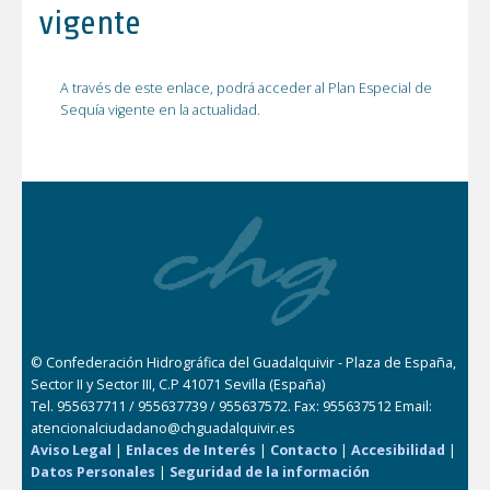
vigente
A través de este enlace, podrá acceder al Plan Especial de
Sequía vigente en la actualidad.
© Confederación Hidrográfica del Guadalquivir - Plaza de España,
Sector II y Sector III, C.P 41071 Sevilla (España)
Tel. 955637711 / 955637739 / 955637572. Fax: 955637512 Email:
atencionalciudadano@chguadalquivir.es
Aviso Legal
|
Enlaces de Interés
|
Contacto
|
Accesibilidad
|
Datos Personales
|
Seguridad de la información