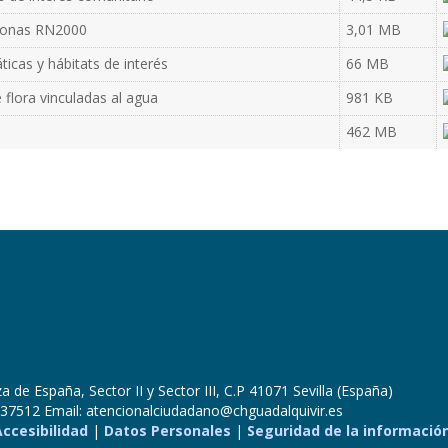
 zonas RN2000
3,01 MB
icas y hábitats de interés
66 MB
 flora vinculadas al agua
981 KB
462 MB
 de España, Sector II y Sector III, C.P 41071 Sevilla (España)
37512 Email: atencionalciudadano@chguadalquivir.es
Accesibilidad
|
Datos Personales
|
Seguridad de la informació