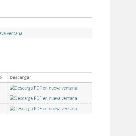
o
Descargar
B
B