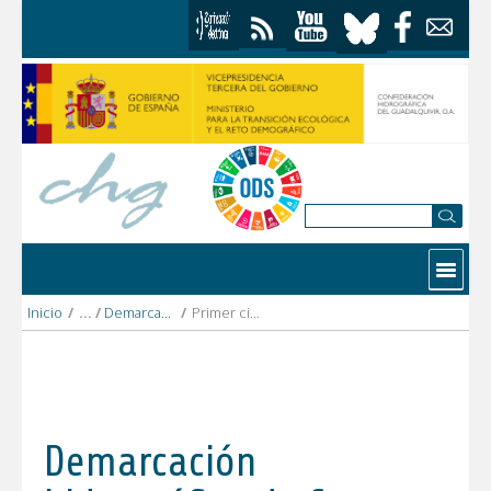
Saltar al contenido
Contactar
Inicio
/
Demarcación Hidrográfica de Ceuta
/
Primer ciclo Ceuta
Demarcación