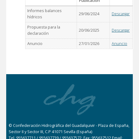
Publicación
Informes balances
29/06/2024
Descargar
hídricos
Propuesta para la
20/06/2025
Descargar
declaración
Anuncio
27/01/2026
Anuncio
© Confederación Hidrográfica del Guadalquivir - Plaza de España,
Sector II y Sector III, C.P 41071 Sevilla (España)
Tel. 955637711 / 955637739 / 955637572. Fax: 955637512 Email: