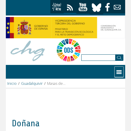
Saltar al contenido
Contactar
Inicio
/
Guadalquivir
/
Masas de aguas en riesgo
Doñana