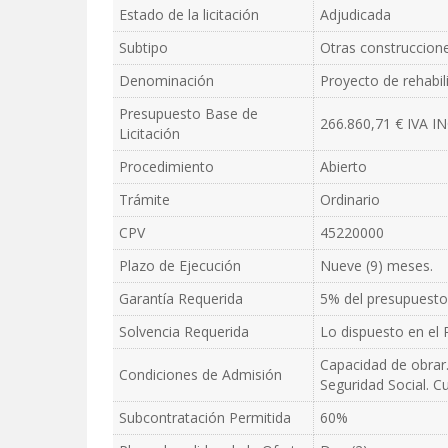
Estado de la licitación
Adjudicada
Subtipo
Otras construccione
Denominación
Proyecto de rehabil
Presupuesto Base de
266.860,71 € IVA I
Licitación
Procedimiento
Abierto
Trámite
Ordinario
CPV
45220000
Plazo de Ejecución
Nueve (9) meses.
Garantía Requerida
5% del presupuesto
Solvencia Requerida
Lo dispuesto en el P
Capacidad de obrar.
Condiciones de Admisión
Seguridad Social. Cu
Subcontratación Permitida
60%