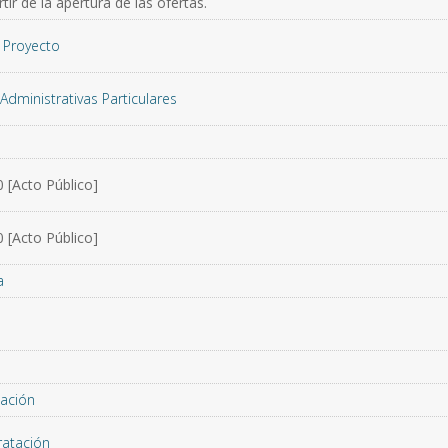
ir de la apertura de las ofertas.
 Proyecto
Administrativas Particulares
 [Acto Público]
 [Acto Público]
a
ación
ratación