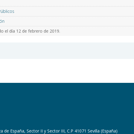
Públicos
ón
o el día 12 de febrero de 2019.
 de España, Sector II y Sector III, C.P 41071 Sevilla (España)