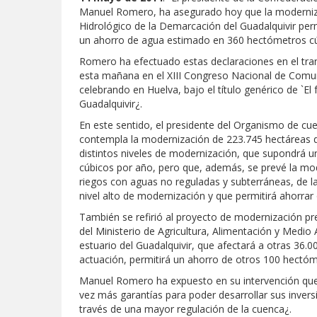
Manuel Romero, ha asegurado hoy que la modernizac
Hidrológico de la Demarcación del Guadalquivir perm
un ahorro de agua estimado en 360 hectómetros cú
Romero ha efectuado estas declaraciones en el tra
esta mañana en el XIII Congreso Nacional de Comu
celebrando en Huelva, bajo el título genérico de `El 
Guadalquivir¿.
En este sentido, el presidente del Organismo de cu
contempla la modernización de 223.745 hectáreas d
distintos niveles de modernización, que supondrá 
cúbicos por año, pero que, además, se prevé la mo
riegos con aguas no reguladas y subterráneas, de 
nivel alto de modernización y que permitirá ahorra
También se refirió al proyecto de modernización p
del Ministerio de Agricultura, Alimentación y Medio
estuario del Guadalquivir, que afectará a otras 36.0
actuación, permitirá un ahorro de otros 100 hectó
Manuel Romero ha expuesto en su intervención que
vez más garantías para poder desarrollar sus invers
través de una mayor regulación de la cuenca¿.