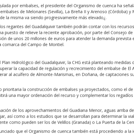
ulada por embalses, el presidente del Organismo de cuenca ha señalad
s embalses de Melonares (Sevilla), La Breña II y Arenoso (Córdoba) y
l de la misma va siendo progresivamente más elevado¿.
s regantes del Guadalquivir también podrán contar con los recursos
ha puesto de relieve la reciente aprobación, por parte del Consejo de 
ión de unos 20 millones de euros para atender la demanda prevista en
 la comarca del Campo de Montiel.
Plan Hidrológico del Guadalquivir, la CHG está planteando medidas d
cuperar la capacidad de regulación y recrecimiento del embalse de El 
iberar al acuífero de Almonte-Marismas, en Doñana, de captaciones su
prioritaria la construcción de embalses ya proyectados, como el de S
mitirá una mayor ordenación del recurso y complementar los regadíos 
ación de los aprovechamientos del Guadiana Menor, aguas arriba del
jar, así como a los estudios que se desarrollan para determinar la v
gente como pueden ser los de Velillos (Granada) o La Puerta de la Cerr
unciado que el Organismo de cuenca también está procediendo a la id