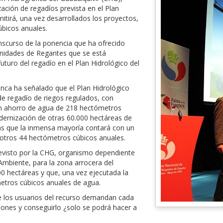
ión de regadíos prevista en el Plan
itirá, una vez desarrollados los proyectos,
bicos anuales.
nscurso de la ponencia que ha ofrecido
nidades de Regantes que se está
futuro del regadío en el Plan Hidrológico del
enca ha señalado que el Plan Hidrológico
e regadío de riegos regulados, con
un ahorro de agua de 218 hectómetros
dernización de otras 60.000 hectáreas de
las que la inmensa mayoría contará con un
r otros 44 hectómetros cúbicos anuales.
revisto por la CHG, organismo dependiente
 Ambiente, para la zona arrocera del
00 hectáreas y que, una vez ejecutada la
metros cúbicos anuales de agua.
 los usuarios del recurso demandan cada
iones y conseguirlo ¿solo se podrá hacer a