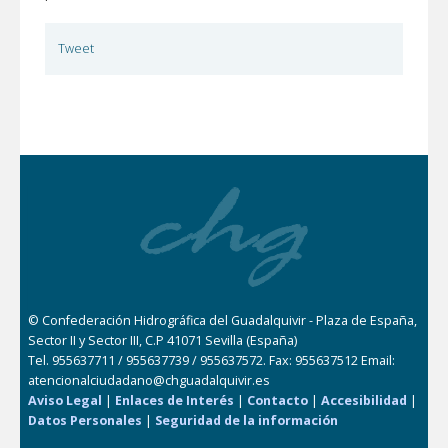
Tweet
© Confederación Hidrográfica del Guadalquivir - Plaza de España,
Sector II y Sector III, C.P 41071 Sevilla (España)
Tel. 955637711 / 955637739 / 955637572. Fax: 955637512 Email:
atencionalciudadano@chguadalquivir.es
Aviso Legal
|
Enlaces de Interés
|
Contacto
|
Accesibilidad
|
Datos Personales
|
Seguridad de la información