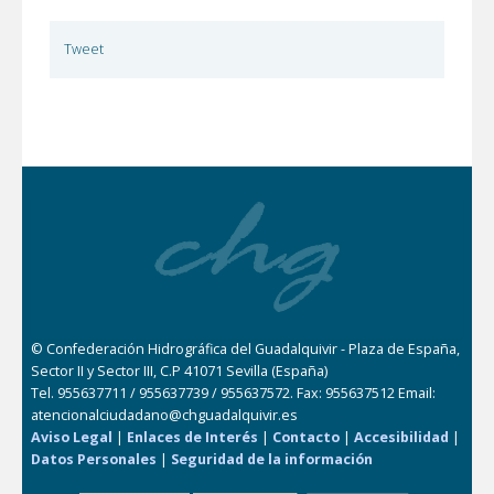
Tweet
© Confederación Hidrográfica del Guadalquivir - Plaza de España,
Sector II y Sector III, C.P 41071 Sevilla (España)
Tel. 955637711 / 955637739 / 955637572. Fax: 955637512 Email:
atencionalciudadano@chguadalquivir.es
Aviso Legal
|
Enlaces de Interés
|
Contacto
|
Accesibilidad
|
Datos Personales
|
Seguridad de la información