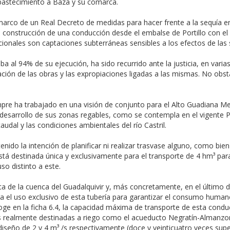
 abastecimiento a Baza y su comarca.
marco de un Real Decreto de medidas para hacer frente a la sequía en
la construcción de una conducción desde el embalse de Portillo con el
cionales son captaciones subterráneas sensibles a los efectos de las s
a al 94% de su ejecución, ha sido recurrido ante la justicia, en vari
zación de las obras y las expropiaciones ligadas a las mismas. No ob
pre ha trabajado en una visión de conjunto para el Alto Guadiana Men
desarrollo de sus zonas regables, como se contempla en el vigente Pl
udal y las condiciones ambientales del río Castril.
enido la intención de planificar ni realizar trasvase alguno, como b
tá destinada única y exclusivamente para el transporte de 4 hm³ para
so distinto a este.
gica de la cuenca del Guadalquivir y, más concretamente, en el último
ra el uso exclusivo de esta tubería para garantizar el consumo human
oge en la ficha 6.4, la capacidad máxima de transporte de esta conduc
ras realmente destinadas a riego como el acueducto Negratín-Almanzo
seño de 2 y 4 m³ /s respectivamente (doce y veinticuatro veces super