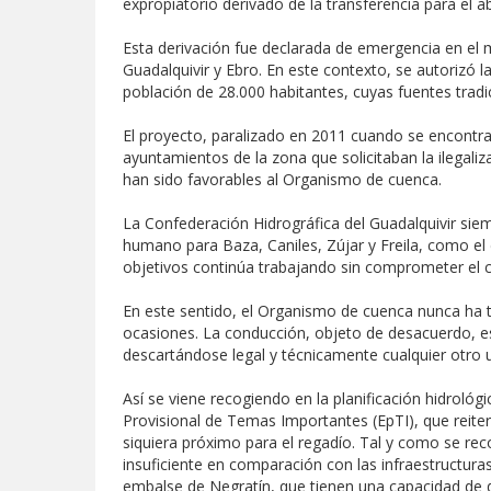
expropiatorio derivado de la transferencia para el
Esta derivación fue declarada de emergencia en el 
Guadalquivir y Ebro. En este contexto, se autorizó 
población de 28.000 habitantes, cuyas fuentes tradi
El proyecto, paralizado en 2011 cuando se encontrab
ayuntamientos de la zona que solicitaban la ilegali
han sido favorables al Organismo de cuenca.
La Confederación Hidrográfica del Guadalquivir siem
humano para Baza, Caniles, Zújar y Freila, como el 
objetivos continúa trabajando sin comprometer el ca
En este sentido, el Organismo de cuenca nunca ha t
ocasiones. La conducción, objeto de desacuerdo, es
descartándose legal y técnicamente cualquier otro u
Así se viene recogiendo en la planificación hidroló
Provisional de Temas Importantes (EpTI), que reite
siquiera próximo para el regadío. Tal y como se rec
insuficiente en comparación con las infraestructu
embalse de Negratín, que tienen una capacidad de di