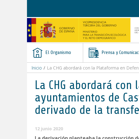
Saltar al contenido
El Organismo
Prensa y Comunicac
Inicio
/
La CHG abordará con la Plataforma en Defensa del Río Cas
La CHG abordará con l
ayuntamientos de Cast
derivado de la transf
12 junio 2020
La derivación planteaba la construcción 