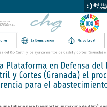
iones
La Demarcación
Marco Legal
tril y los ayuntamientos de Castril y Cortes (Granada) el proceso expropiatorio deriva
a Plataforma en Defensa del Rí
ril y Cortes (Granada) el pro
erencia para el abastecimient
de una tubería para transportar un máximo de 4 hm³ y a