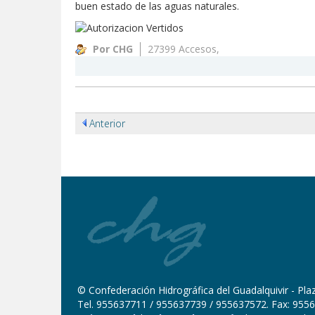
buen estado de las aguas naturales.
Por CHG
27399 Accesos,
Anterior
© Confederación Hidrográfica del Guadalquivir - Plaza
Tel. 955637711 / 955637739 / 955637572. Fax: 9556