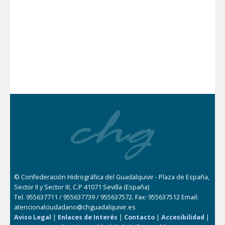
© Confederación Hidrográfica del Guadalquivir - Plaza de España,
Sector II y Sector III, C.P 41071 Sevilla (España)
Tel. 955637711 / 955637739 / 955637572. Fax: 955637512 Email:
atencionalciudadano@chguadalquivir.es
Aviso Legal
|
Enlaces de Interés
|
Contacto
|
Accesibilidad
|