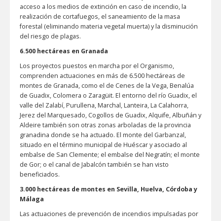
acceso a los medios de extinción en caso de incendio, la
realización de cortafuegos, el saneamiento de la masa
forestal (eliminando materia vegetal muerta) y la disminución
del riesgo de plagas.
6.500 hectáreas en Granada
Los proyectos puestos en marcha por el Organismo,
comprenden actuaciones en más de 6.500 hectáreas de
montes de Granada, como el de Cenes de la Vega, Benalúa
de Guadix, Colomera o Zaragüit. El entorno del río Guadix, el
valle del Zalabí, Purullena, Marchal, Lanteira, La Calahorra,
Jerez del Marquesado, Cogollos de Guadix, Alquife, Albuñán y
Aldeire también son otras zonas arboladas de la provincia
granadina donde se ha actuado. El monte del Garbanzal,
situado en el término municipal de Huéscar y asociado al
embalse de San Clemente; el embalse del Negratín; el monte
de Gor; o el canal de Jabalcón también se han visto
beneficiados.
3.000 hectáreas de montes en Sevilla, Huelva, Córdoba y
Málaga
Las actuaciones de prevención de incendios impulsadas por