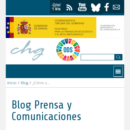
Saltar al contenido
Contactar
Inicio
/
Blog
/
¿Cómo se trabaja para evitar incendios forestales?
Blog Prensa y
Comunicaciones