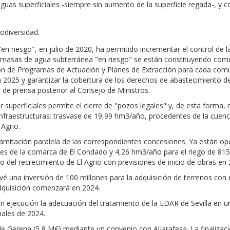
guas superficiales -siempre sin aumento de la superficie regada-, y 
odiversidad.
n riesgo", en julio de 2020, ha permitido incrementar el control de la
as masas de agua subterránea "en riesgo" se están constituyendo com
ón de Programas de Actuación y Planes de Extracción para cada comun
n 2025 y garantizar la cobertura de los derechos de abastecimiento d
 de prensa posterior al Consejo de Ministros.
superficiales permite el cierre de "pozos legales" y, de esta forma, r
infraestructuras: trasvase de 19,99 hm3/año, procedentes de la cuenc
Agrio.
amitación paralela de las correspondientes concesiones. Ya están ope
des de la comarca de El Condado y 4,26 hm3/año para el riego de 815
o del recrecimiento de El Agrio con previsiones de inicio de obras en 
 una inversión de 100 millones para la adquisición de terrenos con
dquisición comenzará en 2024.
n ejecución la adecuación del tratamiento de la EDAR de Sevilla en
nales de 2024.
 Gerena (5,8 M€) mediante un convenio con Aljarafesa. La finalizació