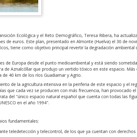
Transición Ecológica y el Reto Demográfico, Teresa Ribera, ha actual
s de euros. Este plan, presentado en Almonte (Huelva) el 30 de nov
íficos, tiene como objetivo principal revertir la degradación ambienta
 de Europa desde el punto medioambiental y está siendo sometida a 
a de Aznalcóllar que produjo un vertido tóxico en este espacio. Más 
 de 40 km de los ríos Guadiamar y Agrio.
nto de la agricultura intensiva en la periferia de este espacio y el r
quías que cada vez se producen con más frecuencia, han provocado el 
ta del "único espacio natural español que cuenta con todas las figuras
 UNESCO en el año 1994".
pios fundamentales:
diante teledetección y telecontrol, de los que ya cuentan con derecho