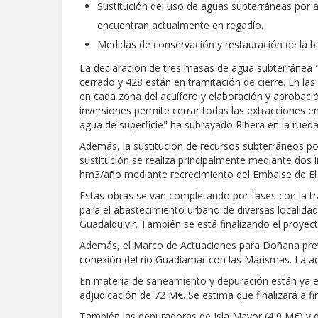
Sustitución del uso de aguas subterráneas por a
encuentran actualmente en regadío.
Medidas de conservación y restauración de la bi
La declaración de tres masas de agua subterránea "e
cerrado y 428 están en tramitación de cierre. En l
en cada zona del acuífero y elaboración y aprobaci
inversiones permite cerrar todas las extracciones e
agua de superficie" ha subrayado Ribera en la rueda
Además, la sustitución de recursos subterráneos por 
sustitución se realiza principalmente mediante dos 
hm3/año mediante recrecimiento del Embalse de El 
Estas obras se van completando por fases con la tr
para el abastecimiento urbano de diversas localida
Guadalquivir. También se está finalizando el proyect
Además, el Marco de Actuaciones para Doñana prevé
conexión del río Guadiamar con las Marismas. La a
En materia de saneamiento y depuración están ya e
adjudicación de 72 M€. Se estima que finalizará a fi
También las depuradoras de Isla Mayor (4,9 M€) y de