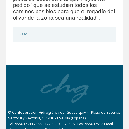
pedido "que se estudien todos los
caminos posibles para que el regadío del
olivar de la zona sea una realidad".
Tweet
© Confederación Hidrográfica del Guadalquivir - Plaza de España,
Sector II y Sector III, C.P 41071 Sevilla (España)
Tel. 955637711 / 955637739 / 955637572. Fax: 955637512 Email: