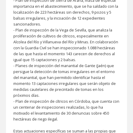
-
Plan de inspección de Sierra de Arana, masa de especial
importancia en el abastecimiento, que se ha saldado con la
localización de 223 hectáreas sin derechos, 9 pozos y 5
balsas irregulares, y la incoación de 12 expedientes
sancionadores.
-
Plan de inspección de la Vega de Sevilla, que analiza la
proliferación de cultivos de cítricos, especialmente en
Alcolea del Río y Villanueva del Río y Minas. En colaboración
con la Guardia Civil se han inspeccionado 1.088 hectáreas
de las que hasta el momento 143 carecen de derechos al
igual que 15 captaciones y 2 balsas.
-
Planes de inspección del manantial de Gante (Jaén) que
persigue la detección de tomas irregulares en el entorno
del manantial, que han permitido identificar hasta el
momento 13 captaciones irregulares que serán objeto de
medidas cautelares de precintado de tomas en los
próximos días.
-
Plan de inspección de cítricos en Córdoba, que cuenta con
un centenar de inspecciones realizadas, lo que ha
motivado el levantamiento de 30 denuncias sobre 450
hectáreas de riego ilegal.
Estas actuaciones específicas se suman a las propias que