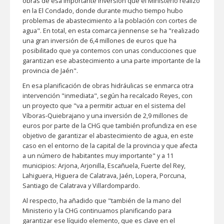
obras de esa importante inversión que el Ministerio realizó
en la El Condado, donde durante mucho tiempo hubo
problemas de abastecimiento a la población con cortes de
agua". En total, en esta comarca jiennense se ha "realizado
una gran inversión de 6,4 millones de euros que ha
posibilitado que ya contemos con unas conducciones que
garantizan ese abastecimiento a una parte importante de la
provincia de Jaén".
En esa planificación de obras hidráulicas se enmarca otra
intervención "inmediata", según ha recalcado Reyes, con
un proyecto que "va a permitir actuar en el sistema del
Víboras-Quiebrajano y una inversión de 2,9 millones de
euros por parte de la CHG que también profundiza en ese
objetivo de garantizar el abastecimiento de agua, en este
caso en el entorno de la capital de la provincia y que afecta
a un número de habitantes muy importante" y a 11
municipios: Arjona, Arjonilla, Escañuela, Fuerte del Rey,
Lahiguera, Higuera de Calatrava, Jaén, Lopera, Porcuna,
Santiago de Calatrava y Villardompardo.
Al respecto, ha añadido que "también de la mano del
Ministerio y la CHG continuamos planificando para
garantizar ese líquido elemento, que es clave en el