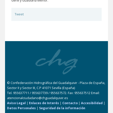
Genil y Guadiana Menor.
Tweet
© Confederación Hidrográfica del Guadalquivir - Plaza de España,
Sector II y Sector III, C.P 41071 Sevilla (España)
Tel. 955637711 / 955637739 / 955637572. Fax: 955637512 Email:
atencionalciudadano@chguadalquivir.es
Aviso Legal
|
Enlaces de Interés
|
Contacto
|
Accesibilidad
|
Datos Personales
|
Seguridad de la información