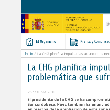
Saltar al contenido
El Organismo
Prensa y Comunicac
Inicio
/
La CHG planifica impulsar las actuaciones nec
La CHG planifica impul
problemática que sufr
26 octubre 2018
El presidente de la CHG se ha comprometid
Sur cordobesa. Páez también ha anunciado
en marcha de la ampliación de esta zona r