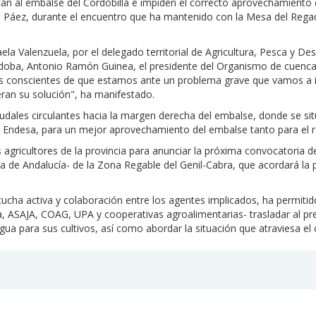
an al embalse del Cordobilla e impiden el correcto aprovechamiento d
n Páez, durante el encuentro que ha mantenido con la Mesa del Regad
 Valenzuela, por el delegado territorial de Agricultura, Pesca y Desa
órdoba, Antonio Ramón Guinea, el presidente del Organismo de cuenc
os conscientes de que estamos ante un problema grave que vamos a i
eran su solución", ha manifestado.
caudales circulantes hacia la margen derecha del embalse, donde se s
de Endesa, para un mejor aprovechamiento del embalse tanto para el r
gricultores de la provincia para anunciar la próxima convocatoria d
nta de Andalucía- de la Zona Regable del Genil-Cabra, que acordará la
ucha activa y colaboración entre los agentes implicados, ha permiti
cía, ASAJA, COAG, UPA y cooperativas agroalimentarias- trasladar al 
 agua para sus cultivos, así como abordar la situación que atraviesa 