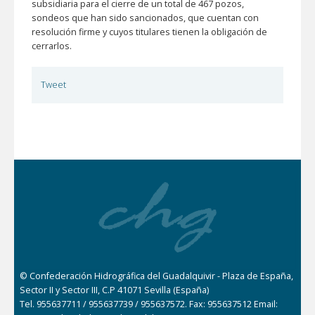
subsidiaria para el cierre de un total de 467 pozos,
sondeos que han sido sancionados, que cuentan con
resolución firme y cuyos titulares tienen la obligación de
cerrarlos.
Tweet
© Confederación Hidrográfica del Guadalquivir - Plaza de España,
Sector II y Sector III, C.P 41071 Sevilla (España)
Tel. 955637711 / 955637739 / 955637572. Fax: 955637512 Email: