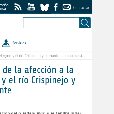
Contactar
Servicios
spinejo y comunica esta circunstancia a organismos competente
 de la afección a la
 el río Crispinejo y
nte
ión del Guadalquivir, que tendrá lugar