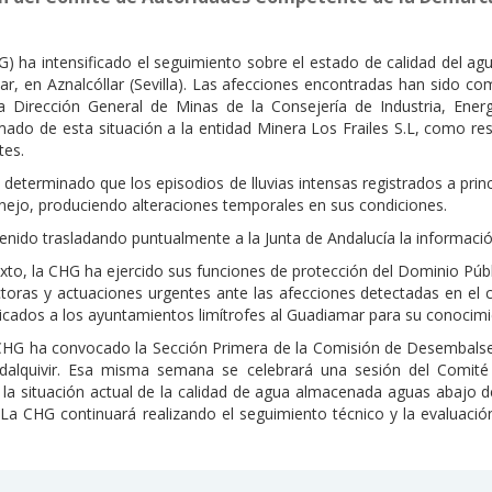
) ha intensificado el seguimiento sobre el estado de calidad del ag
ar, en Aznalcóllar (Sevilla). Las afecciones encontradas han sido c
a Dirección General de Minas de la Consejería de Industria, Ene
do de esta situación a la entidad Minera Los Frailes S.L, como re
tes.
 determinado que los episodios de lluvias intensas registrados a prin
inejo, produciendo alteraciones temporales en sus condiciones.
enido trasladando puntualmente a la Junta de Andalucía la informació
texto, la CHG ha ejercido sus funciones de protección del Dominio Púb
toras y actuaciones urgentes ante las afecciones detectadas en el c
cados a los ayuntamientos limítrofes al Guadiamar para su conocimi
CHG ha convocado la Sección Primera de la Comisión de Desembalse e
adalquivir. Esa misma semana se celebrará una sesión del Comi
á la situación actual de la calidad de agua almacenada aguas abajo de
La CHG continuará realizando el seguimiento técnico y la evaluaci