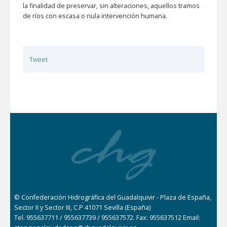
la finalidad de preservar, sin alteraciones, aquellos tramos
de ríos con escasa o nula intervención humana.
Tweet
© Confederación Hidrográfica del Guadalquivir - Plaza de España,
Sector II y Sector III, C.P 41071 Sevilla (España)
Tel. 955637711 / 955637739 / 955637572. Fax: 955637512 Email: