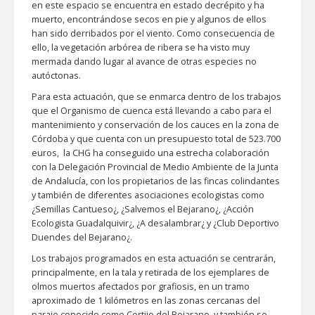
en este espacio se encuentra en estado decrépito y ha
muerto, encontrándose secos en pie y algunos de ellos
han sido derribados por el viento. Como consecuencia de
ello, la vegetación arbórea de ribera se ha visto muy
mermada dando lugar al avance de otras especies no
autóctonas.
Para esta actuación, que se enmarca dentro de los trabajos
que el Organismo de cuenca está llevando a cabo para el
mantenimiento y conservación de los cauces en la zona de
Córdoba y que cuenta con un presupuesto total de 523.700
euros, la CHG ha conseguido una estrecha colaboración
con la Delegación Provincial de Medio Ambiente de la Junta
de Andalucía, con los propietarios de las fincas colindantes
y también de diferentes asociaciones ecologistas como
¿Semillas Cantueso¿, ¿Salvemos el Bejarano¿, ¿Acción
Ecologista Guadalquivir¿, ¿A desalambrar¿ y ¿Club Deportivo
Duendes del Bejarano¿.
Los trabajos programados en esta actuación se centrarán,
principalmente, en la tala y retirada de los ejemplares de
olmos muertos afectados por grafiosis, en un tramo
aproximado de 1 kilómetros en las zonas cercanas del
paraje conocido como Cortijo del Bejarano, y también se