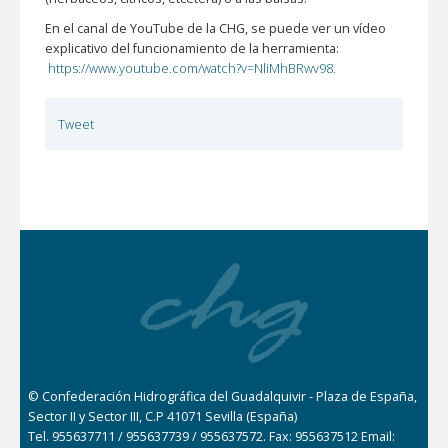
En el canal de YouTube de la CHG, se puede ver un vídeo
explicativo del funcionamiento de la herramienta:
https://www.youtube.com/watch?v=NliMhBRwv98.
Tweet
© Confederación Hidrográfica del Guadalquivir - Plaza de España,
Sector II y Sector III, C.P 41071 Sevilla (España)
Tel. 955637711 / 955637739 / 955637572. Fax: 955637512 Email: