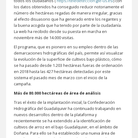
todos los ciudadanos (
https://teledeteccion.gie-us.es/
) con
los datos obtenidos ha conseguido reducir notoriamente el
número de hectáreas regadas de manera irregular, gracias
al efecto disuasorio que ha generado entre los regantes y
la buena acogida que ha tenido por parte de la ciudadanía.
La web ha recibido desde su puesta en marcha en
noviembre más de 14.000 visitas.
El programa, que es pionero en su empleo dentro de las
demarcaciones hidrográficas del país, permite así visualizar
la evolución de la superficie de cultivos bajo plástico, cómo
se ha pasado desde 1.203 hectáreas fueras de ordenación
en 2018 hasta las 427 hectáreas detectadas por este
sistema el pasado mes de marzo con el inicio de la
campaña.
Más de 80.000 hectáreas de área de análisis
Tras el éxito de la implantación inicial, la Confederación
Hidrográfica del Guadalquivir ha continuado trabajando en
nuevos desarrollos dentro de la plataforma y
recientemente se ha extendido a la identificación de
cultivos de arroz en el bajo Guadalquivir, en el ámbito de
Doñana. Para ello se ha establecido una nueva área de