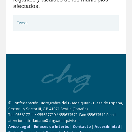
afectados.
Tweet
© Confederación Hidrográfica del Guadalquivir - Plaza de España,
Sector II y Sector III, C.P 41071 Sevilla (España)
Tel. 955637711 / 955637739 / 955637572. Fax: 955637512 Email:
atencionalciudadano@chguadalquivir.es
Aviso Legal
|
Enlaces de Interés
|
Contacto
|
Accesibilidad
|