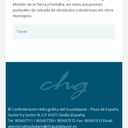
Montón de la Tierra y Fontalba, así como actuaciones
puntuales de retirada de obstáculos y desbroces em otros
municipios.
Tweet
© Confederación Hidrográfica del Guadalquivir - Plaza de España,
Sector II y Sector III, C.P 41071 Sevilla (España)
Tel. 955637711 / 955637739 / 955637572. Fax: 955637512 Email:
atencionalciudadano@chguadalquivir.es