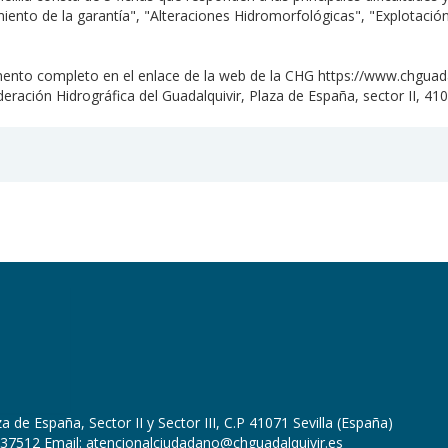
iento de la garantía", "Alteraciones Hidromorfológicas", "Explotació
mento completo en el enlace de la web de la CHG https://www.chguada
deración Hidrográfica del Guadalquivir, Plaza de España, sector II, 4107
 de España, Sector II y Sector III, C.P 41071 Sevilla (España)
37512 Email: atencionalciudadano@chguadalquivir.es