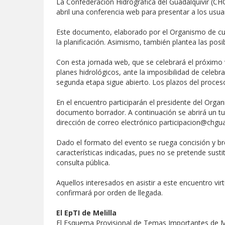
La Confederación Hidrográfica del Guadalquivir (CH
abril una conferencia web para presentar a los usu
Este documento, elaborado por el Organismo de cuen
la planificación. Asimismo, también plantea las posi
Con esta jornada web, que se celebrará el próximo vi
planes hidrológicos, ante la imposibilidad de celeb
segunda etapa sigue abierto. Los plazos del proceso
En el encuentro participarán el presidente del Organ
documento borrador. A continuación se abrirá un tur
dirección de correo electrónico participacion@chgua
Dado el formato del evento se ruega concisión y br
características indicadas, pues no se pretende sus
consulta pública.
Aquellos interesados en asistir a este encuentro virt
confirmará por orden de llegada.
El EpTI de Melilla
El Esquema Provisional de Temas Importantes de Mel