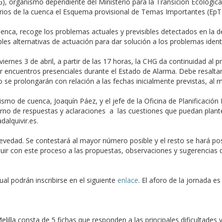
G), organismo dependiente del Ministerio para la Transición Ecológic
arios de la cuenca el Esquema provisional de Temas Importantes (EpTI
ca, recoge los problemas actuales y previsibles detectados en la d
bles alternativas de actuación para dar solución a los problemas ident
ernes 3 de abril, a partir de las 17 horas, la CHG da continuidad al pr
rar encuentros presenciales durante el Estado de Alarma. Debe resalta
 se prolongarán con relación a las fechas inicialmente previstas, al 
ismo de cuenca, Joaquín Páez, y el jefe de la Oficina de Planificación
no de respuestas y aclaraciones a las cuestiones que puedan plantear
dalquivir.es.
evedad. Se contestará al mayor número posible y el resto se hará po
tituir con este proceso a las propuestas, observaciones y sugerencia
ual podrán inscribirse en el siguiente
enlace
. El aforo de la jornada 
illa consta de 5 fichas que responden a las principales dificultade