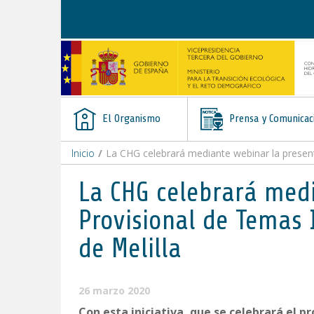
Saltar al contenido
El Organismo
Prensa y Comunicac
Inicio
/
La CHG celebrará mediante webinar la present
La CHG celebrará med
Provisional de Temas 
de Melilla
26 marzo 2020
Con esta iniciativa, que se celebrará el p