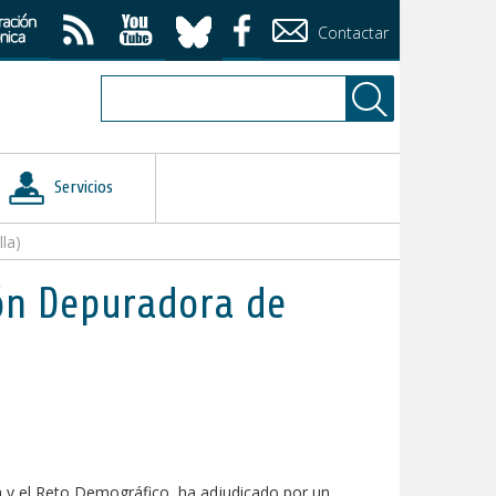
Contactar
Servicios
la)
ión Depuradora de
a y el Reto Demográfico, ha adjudicado por un