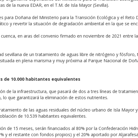
ras de la nueva EDAR, en el T.M. de Isla Mayor (Sevilla).
s para Doñana del Ministerio para la Transición Ecológica y el Reto 
o y revertir la situación de degradación ambiental en la que se encu
 cuenca, en aras del convenio firmado en noviembre de 2021 entre l
ad sevillana de un tratamiento de aguas libre de nitrógeno y fósforo,
 situada en plena marisma y muy próxima al Parque Nacional de Doñ
s de 10.000 habitantes equivalentes
n de la infraestructura, que pasará de dos a tres líneas de tratami
 lo que garantizará la eliminación de estos nutrientes.
tratamiento de las aguas residuales del núcleo urbano de Isla Mayor y
blación de 10.539 habitantes equivalentes.
ión de 15 meses, serán financiados al 80% por la Confederación Hidr
 y el restante con fondos propios) y el 20% aportado por Aljarafesa