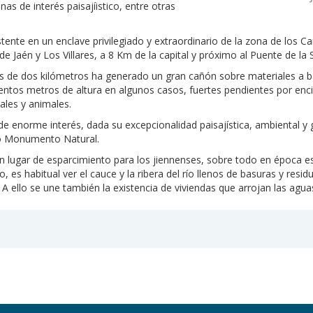
as de interés paisajíistico, entre otras
ente en un enclave privilegiado y extraordinario de la zona de los Ca
e Jaén y Los Villares, a 8 Km de la capital y próximo al Puente de la S
s de dos kilómetros ha generado un gran cañón sobre materiales a ba
tos metros de altura en algunos casos, fuertes pendientes por encima
ales y animales.
enorme interés, dada su excepcionalidad paisajística, ambiental y ge
mo Monumento Natural.
 lugar de esparcimiento para los jiennenses, sobre todo en época est
es habitual ver el cauce y la ribera del río llenos de basuras y resi
 A ello se une también la existencia de viviendas que arrojan las agua