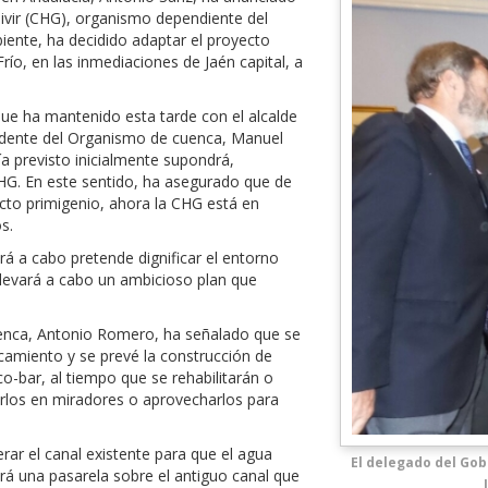
ivir (CHG), organismo dependiente del
iente, ha decidido adaptar el proyecto
río, en las inmediaciones de Jaén capital, a
ue ha mantenido esta tarde con el alcalde
sidente del Organismo de cuenca, Manuel
a previsto inicialmente supondrá,
HG. En este sentido, ha asegurado que de
cto primigenio, ahora la CHG está en
s.
rá a cabo pretende dignificar el entorno
llevará a cabo un ambicioso plan que
uenca, Antonio Romero, ha señalado que se
camiento y se prevé la construcción de
-bar, al tiempo que se rehabilitarán o
tirlos en miradores o aprovecharlos para
rar el canal existente para que el agua
El delegado del Gob
irá una pasarela sobre el antiguo canal que