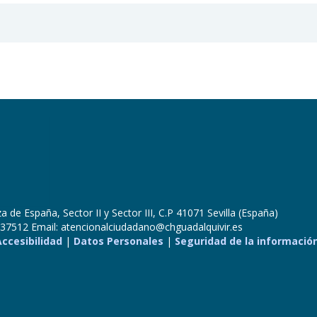
 de España, Sector II y Sector III, C.P 41071 Sevilla (España)
37512 Email: atencionalciudadano@chguadalquivir.es
Accesibilidad
|
Datos Personales
|
Seguridad de la informació