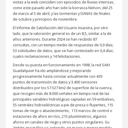
visitas a la web coinciden con episodios de lluvias intensas,
como este pasado año han sido la borrasca Nelson, del 25
de marzo al 5 de abril, y las tormentas y DANAS de finales
de octubre y principios de noviembre.
El Informe de Satisfacción del Usuario muestra, por otro
lado, que la valoración general es de un 8,5, similar a la de
años anteriores. Durante 2024 se han recibido 87
consultas, con un tiempo medio de respuestas de 0,9 días;
53 solicitudes de datos, que se han contestado en 0,4 días;
cuatro reclamaciones y 14 felicitaciones.
Desde su puesta en funcionamiento en 1998, la red SAIH
Guadalquivir ha ido ampliándose y mejorando
progresivamente hasta constar actualmente con 439
puntos de transmisión de datos y 3.400 sensores
distribuidos por los 57.527 km2 de superficie de la cuenca,
que recogen más de 8.000 señales en tiempo real de las
principales variables hidrológicas captadas en 59 embalses,
55 centrales hidroeléctricas a pie de presa o fluyentes, 115
tomas de riego o abastecimiento, 113 marcos de control o
estaciones de aforo en ríos, 215 pluviómetros, algunos
aforos en canales de riego y otros puntos singulares. Su
ámbito geográfico se extiende, en mayor o menor medida,