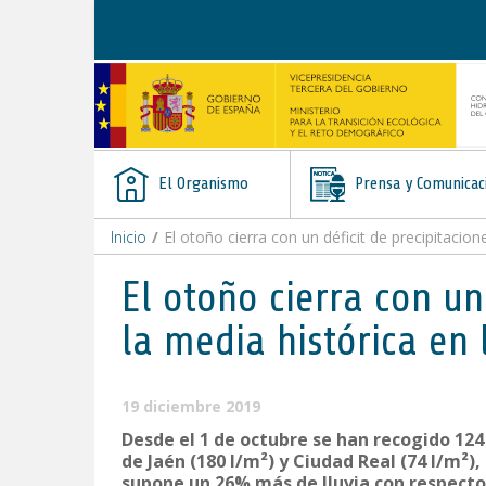
Saltar al contenido
El Organismo
Prensa y Comunicac
Inicio
/
El otoño cierra con un déficit de precipitacio
El otoño cierra con un
la media histórica en 
19 diciembre 2019
Desde el 1 de octubre se han recogido 124
de Jaén (180 l/m²) y Ciudad Real (74 l/m²
supone un 26% más de lluvia con respecto