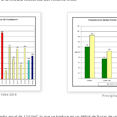
 1994-2019
Precipit
edia anual de 124 l/m², lo que se traduce en un déficit de lluvias de