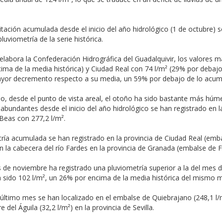
ipitación acumulada desde el inicio del año hidrológico (1 de octubre)
luviometría de la serie histórica.
labora la Confederación Hidrográfica del Guadalquivir, los valores
cima de la media histórica) y Ciudad Real con 74 l/m² (29% por debajo 
ayor decremento respecto a su media, un 59% por debajo de lo acum
l año, desde el punto de vista areal, el otoño ha sido bastante más hú
 abundantes desde el inicio del año hidrológico se han registrado en 
 Beas con 277,2 l/m².
tría acumulada se han registrado en la provincia de Ciudad Real (emba
en la cabecera del río Fardes en la provincia de Granada (embalse de F
s de noviembre ha registrado una pluviometría superior a la del mes 
 sido 102 l/m², un 26% por encima de la media histórica del mismo m
último mes se han localizado en el embalse de Quiebrajano (248,1 l/m
del Águila (32,2 l/m²) en la provincia de Sevilla.