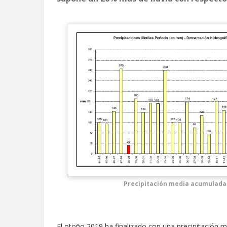
Precipitación media acumulada
El otoño 2019 ha finalizado con una precipitación m