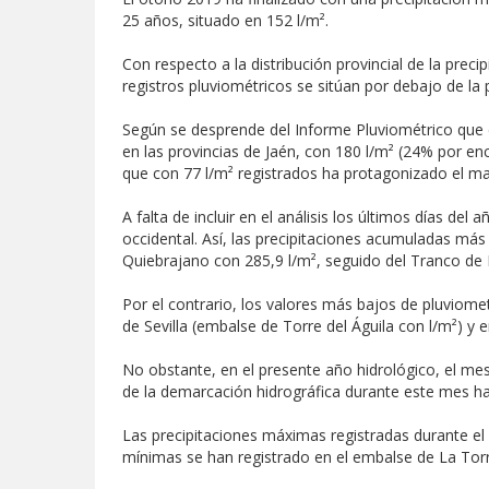
25 años, situado en 152 l/m².
Con respecto a la distribución provincial de la prec
registros pluviométricos se sitúan por debajo de la p
Según se desprende del Informe Pluviométrico que e
en las provincias de Jaén, con 180 l/m² (24% por en
que con 77 l/m² registrados ha protagonizado el m
A falta de incluir en el análisis los últimos días de
occidental. Así, las precipitaciones acumuladas más
Quiebrajano con 285,9 l/m², seguido del Tranco de
Por el contrario, los valores más bajos de pluviome
de Sevilla (embalse de Torre del Águila con l/m²) y 
No obstante, en el presente año hidrológico, el me
de la demarcación hidrográfica durante este mes ha
Las precipitaciones máximas registradas durante el 
mínimas se han registrado en el embalse de La Torre 