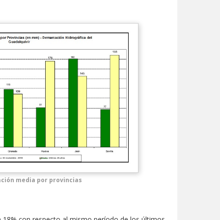
ación media por provincias
 un 18% con respecto al mismo período de los últimos