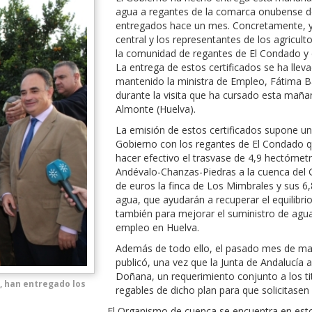
agua a regantes de la comarca onubense de
entregados hace un mes. Concretamente, y 
central y los representantes de los agricult
la comunidad de regantes de El Condado y 
La entrega de estos certificados se ha llev
mantenido la ministra de Empleo, Fátima Bá
durante la visita que ha cursado esta maña
Almonte (Huelva).
La emisión de estos certificados supone u
Gobierno con los regantes de El Condado q
hacer efectivo el trasvase de 4,9 hectómet
Andévalo-Chanzas-Piedras a la cuenca del G
de euros la finca de Los Mimbrales y sus 
agua, que ayudarán a recuperar el equilibr
también para mejorar el suministro de agua
empleo en Huelva.
Además de todo ello, el pasado mes de marz
publicó, una vez que la Junta de Andalucía 
Doñana, un requerimiento conjunto a los tit
, han entregado los
regables de dicho plan para que solicitasen
El Organismo de cuenca se encuentra en est