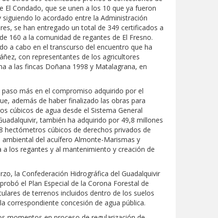
 El Condado, que se unen a los 10 que ya fueron
siguiendo lo acordado entre la Administración
ores, se han entregado un total de 349 certificados a
de 160 a la comunidad de regantes de El Fresno.
ado a cabo en el transcurso del encuentro que ha
ñez, con representantes de los agricultores
na a las fincas Doñana 1998 y Matalagrana, en
n paso más en el compromiso adquirido por el
ue, además de haber finalizado las obras para
ros cúbicos de agua desde el Sistema General
uadalquivir, también ha adquirido por 49,8 millones
6,8 hectómetros cúbicos de derechos privados de
io ambiental del acuífero Almonte-Marismas y
 a los regantes y al mantenimiento y creación de
o, la Confederación Hidrográfica del Guadalquivir
aprobó el Plan Especial de la Corona Forestal de
ulares de terrenos incluidos dentro de los suelos
 la correspondiente concesión de agua pública.
os momentos en proceso de regularización de