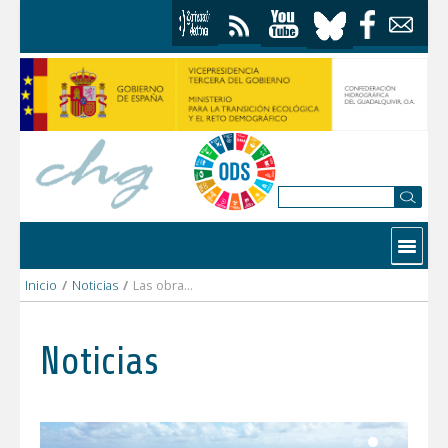
Saltar al contenido
Contactar
Inicio
/
Noticias
/
Las obras de emergencia en Jaén avanzan con once actuaciones activadas y una inversión de 6 millones para reparar los daños de las borrascas
Noticias