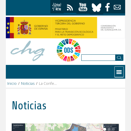
Saltar al contenido
Contactar
Inicio
/
Noticias
/
La Confederación Hidrográfica del Guadalquivir resuelve el concurso de concesiones de la presa de Siles
Noticias