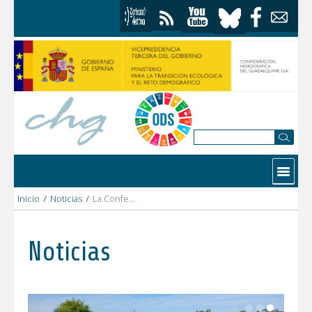
Saltar al contenido
Contactar
Inicio
/
Noticias
/
La Confederación Hidrográfica del Guadalquivir ha participado en el IV Diálogo Agroalimentario Unión Europea-América Latina y Caribe
Noticias