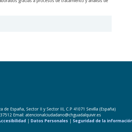
aborados gracias a procesos de tratamiento y análisis de
 de España, Sector II y Sector III, C.P 41071 Sevilla (España)
37512 Email: atencionalciudadano@chguadalquivir.es
Accesibilidad
|
Datos Personales
|
Seguridad de la informació