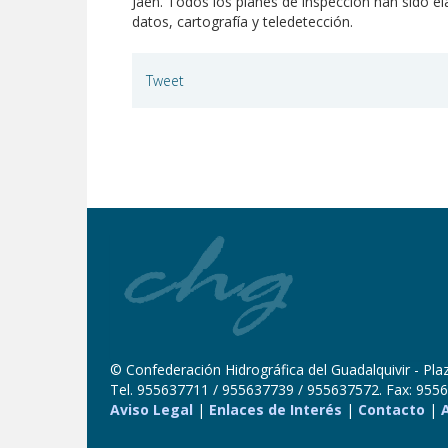
Jaén. Todos los planes de inspección han sido el
datos, cartografía y teledetección.
Tweet
© Confederación Hidrográfica del Guadalquivir - Plaza
Tel. 955637711 / 955637739 / 955637572. Fax: 9556
Aviso Legal
|
Enlaces de Interés
|
Contacto
|