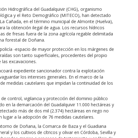
ón Hidrográfica del Guadalquivir (CHG), organismo
cológica y el Reto Demográfico (MITECO), han detectado
 La Cañada, en el término municipal de Almonte (Huelva),
ra la obtención ilegal de agua. Los recursos hídricos
s de fresas fuera de la zona agrícola regable delimitada
ona forestal de Doñana.
 policía -espacio de mayor protección en los márgenes de
raídas son tanto superficiales, procedentes del propio
 las excavaciones.
incoará expediente sancionador contra la explotación
lvaguardar los intereses generales. En el marco de la
de medidas cautelares que impidan la continuidad de los
de control, vigilancia y protección del dominio público
ado en la demarcación del Guadalquivir 11.000 hectáreas y
etectado más de dos mil (2.374) hectáreas en riego no
n lugar a la adopción de 76 medidas cautelares.
 entorno de Doñana, la Comarca de Baza y el Guadiana
l y los cultivos de cítricos y olivar en Córdoba, Sevilla y