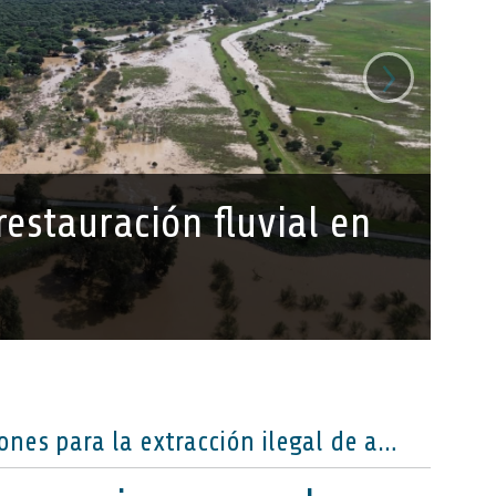
›
estauración fluvial en
La CHG detecta tres excavaciones para la extracción ilegal de agua en la zona del arroyo de La Cañada, en Almonte (Huelva)