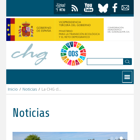
Saltar al contenido
Contactar
Inicio
/
Noticias
/
La CHG clausura tres captaciones ilegales ocultas bajo hormigón y vacía una balsa usada para regar más de 7 hectáreas en Rociana del Condado (Huelva)
Noticias