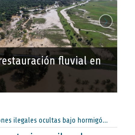
›
estauración fluvial en
La CHG clausura tres captaciones ilegales ocultas bajo hormigón y vacía una balsa usada para regar más de 7 hectáreas en Rociana del Condado (Huelva)