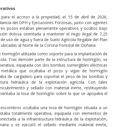
erativos
e para el acceso a la propiedad, el 15 de abril de 2026,
igilancia del DPH y Ejecuciones Forzosas, junto con agentes
 tres pozos estaban plenamente operativos y ocultos bajo
ión dolosa orientada a mantener el riego ilegal de 7,25
o de uso de agua y fuera de Suelo Agrícola Regable del Plan
 ubicadas al Norte de la Corona Forestal de Doñana.
e hormigón utilizada como soporte para la implantación de
cola. Tras demoler parte de la estructura de hormigón, se
perativa, equipada con dos bombas sumergibles eléctricas
a metálica que ocultaba el pozo y vigas de hormigón
uaba de cargadero para soportar el peso de las bombas y
ura hidráulica de la explotación agrícola. Con tales
scubrimiento y sellado con material inerte, restituyendo
asentaba la losa de hormigón sobre la que se apoyaba el
 escombros ocultaba una losa de hormigón situada a un
staba totalmente operativa, equipada con elementos de
nectada a la infraestructura hidráulica de la explotación,
ria y se ejecutó el sellado mediante material inerte,