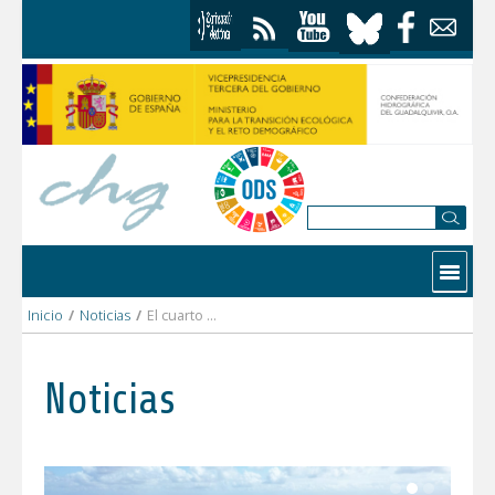
Saltar al contenido
Contactar
Inicio
/
Noticias
/
El cuarto ciclo de planificación hidrológica suma un nuevo hito con un taller participativo sobre caudales ecológicos organizado por la Confederación Hidrográfica del Guadalquivir
Noticias