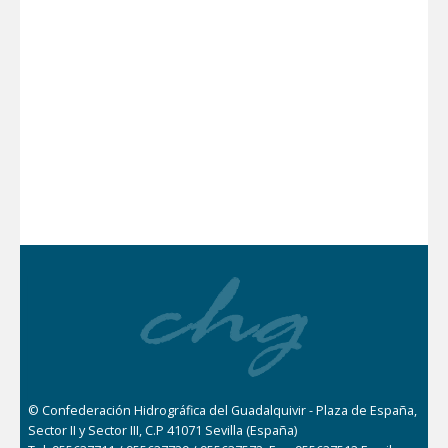
© Confederación Hidrográfica del Guadalquivir - Plaza de España,
Sector II y Sector III, C.P 41071 Sevilla (España)