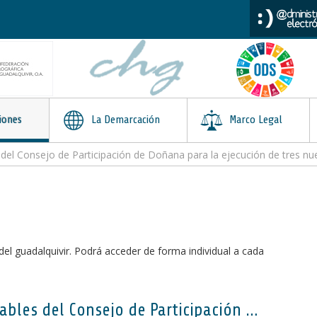
iones
La Demarcación
Marco Legal
nsejo de Participación de Doñana para la ejecución de tres nuevos proyectos de r
del guadalquivir. Podrá acceder de forma individual a cada
La CHG recibe informes favorables del Consejo de Participación de Doñana para la ejecución de tres nuevos proyectos de restauración fluvial con una inversión de 2 millones de euros