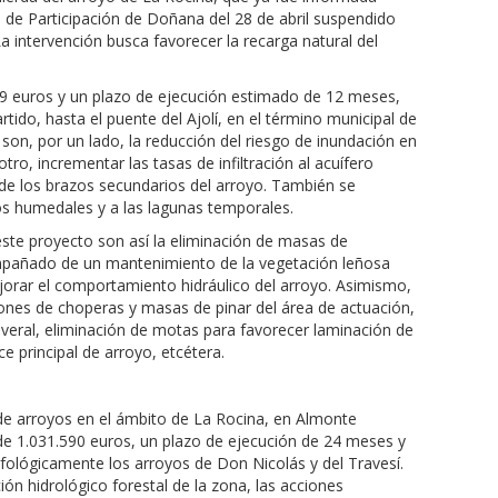
 de Participación de Doñana del 28 de abril suspendido
La intervención busca favorecer la recarga natural del
69 euros y un plazo de ejecución estimado de 12 meses,
rtido, hasta el puente del Ajolí, en el término municipal de
on, por un lado, la reducción del riesgo de inundación en
tro, incrementar las tasas de infiltración al acuífero
 de los brazos secundarios del arroyo. También se
os humedales y a las lagunas temporales.
este proyecto son así la eliminación de masas de
ompañado de un mantenimiento de la vegetación leñosa
ejorar el comportamiento hidráulico del arroyo. Asimismo,
ciones de choperas y masas de pinar del área de actuación,
veral, eliminación de motas para favorecer laminación de
e principal de arroyo, etcétera.
 de arroyos en el ámbito de La Rocina, en Almonte
 de 1.031.590 euros, un plazo de ejecución de 24 meses y
fológicamente los arroyos de Don Nicolás y del Travesí.
ción hidrológico forestal de la zona, las acciones