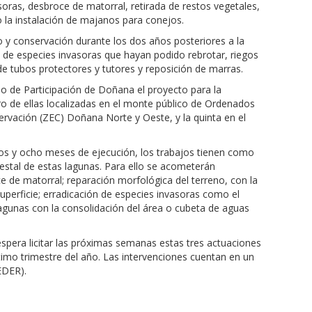
asoras, desbroce de matorral, retirada de restos vegetales,
 la instalación de majanos para conejos.
 y conservación durante los dos años posteriores a la
ce de especies invasoras que hayan podido rebrotar, riegos
de tubos protectores y tutores y reposición de marras.
o de Participación de Doñana el proyecto para la
o de ellas localizadas en el monte público de Ordenados
rvación (ZEC) Doñana Norte y Oeste, y la quinta en el
ros y ocho meses de ejecución, los trabajos tienen como
restal de estas lagunas. Para ello se acometerán
e de matorral; reparación morfológica del terreno, con la
superficie; erradicación de especies invasoras como el
 lagunas con la consolidación del área o cubeta de aguas
espera licitar las próximas semanas estas tres actuaciones
ltimo trimestre del año. Las intervenciones cuentan en un
EDER).