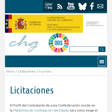
Saltar al contenido
Contactar
Inicio
/
Licitaciones
/
Expediente: CU(SG)-7376
Licitaciones
El Perfil del Contratante de esta Confederación reside en
la
Plataforma de Contratación del Estado
, tal y como exige el