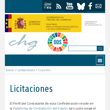
Saltar al contenido
Contactar
Inicio
/
Licitaciones
/
Expediente: CO(DT)-7204
Licitaciones
El Perfil del Contratante de esta Confederación reside en
la
Plataforma de Contratación del Estado
, tal y como exige el