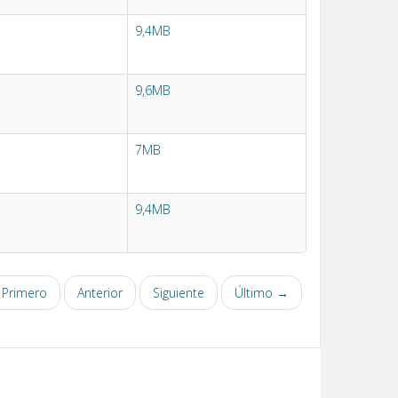
9,4MB
9,6MB
7MB
9,4MB
Primero
Anterior
Siguiente
Último →