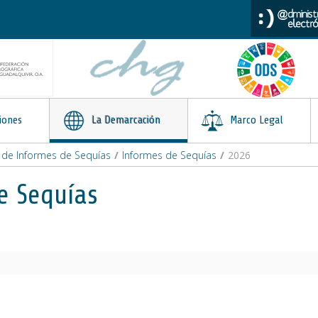
iones
La Demarcación
Marco Legal
o de Informes de Sequías
/
Informes de Sequías
/
2026
e Sequías