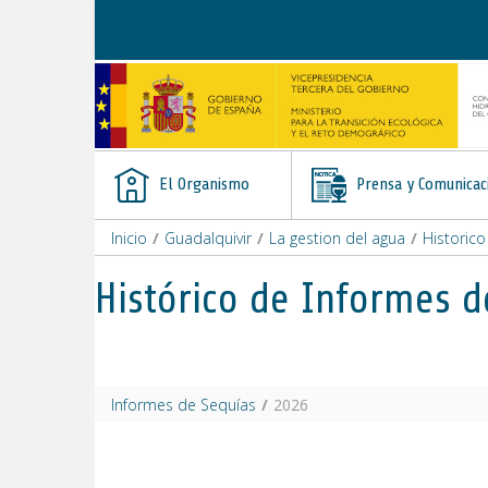
Saltar al contenido
El Organismo
Prensa y Comunicac
Inicio
/
Guadalquivir
/
La gestion del agua
/
Historic
Histórico de Informes d
Informes de Sequías
/
2026