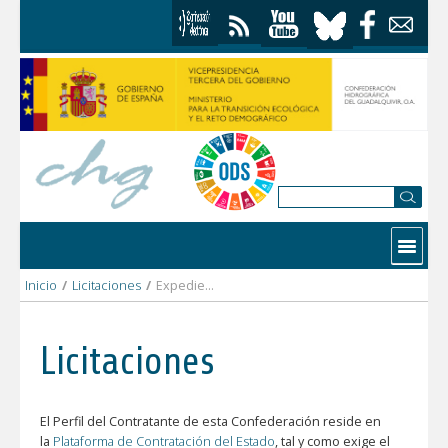
Saltar al contenido
Contactar
Inicio
/
Licitaciones
/
Expediente: CU(SG)-7488
Licitaciones
El Perfil del Contratante de esta Confederación reside en
la
Plataforma de Contratación del Estado
, tal y como exige el