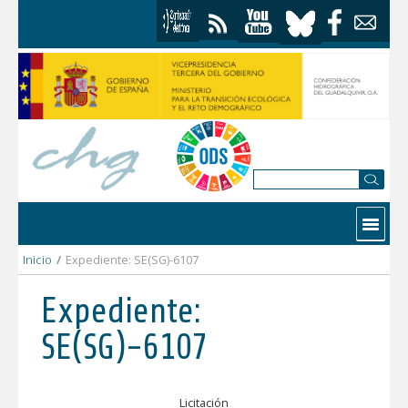
Skip to Content
Contactar
Inicio
/
Expediente: SE(SG)-6107
Expediente:
SE(SG)-6107
Licitación