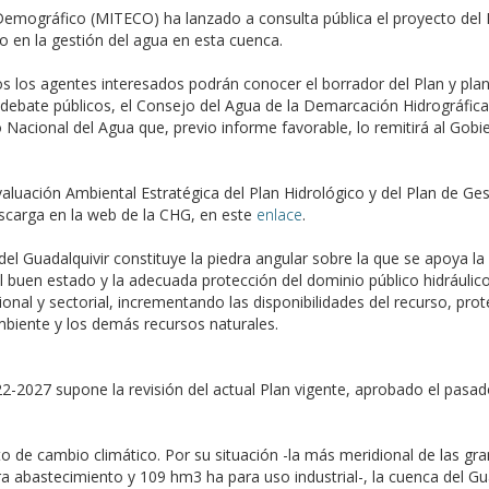
o Demográfico (MITECO) ha lanzado a consulta pública el proyecto del P
 en la gestión del agua en esta cuenca.
os los agentes interesados podrán conocer el borrador del Plan y pla
 debate públicos, el Consejo del Agua de la Demarcación Hidrográfica
 Nacional del Agua que, previo informe favorable, lo remitirá al Gob
uación Ambiental Estratégica del Plan Hidrológico y del Plan de Ges
scarga en la web de la CHG, en este
enlace
.
el Guadalquivir constituye la piedra angular sobre la que se apoya la 
r el buen estado y la adecuada protección del dominio público hidráuli
egional y sectorial, incrementando las disponibilidades del recurso, 
biente y los demás recursos naturales.
22-2027 supone la revisión del actual Plan vigente, aprobado el pasad
o de cambio climático. Por su situación -la más meridional de las gr
 abastecimiento y 109 hm3 ha para uso industrial-, la cuenca del Gua